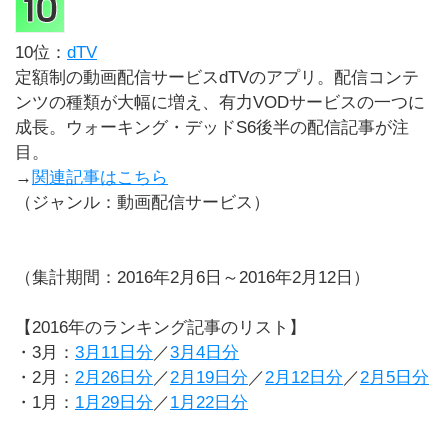
10位：
dTV
定額制の動画配信サービスdTVのアプリ。配信コンテ
ンツの種類が大幅に増え、有力VODサービスの一つに
成長。ウォーキング・デッドS6後半の配信記事が注
目。
→
関連記事はこちら
（ジャンル：動画配信サービス）
（集計期間：2016年2月6日～2016年2月12日）
【2016年のランキング記事のリスト】
・3月：
3月11日分
／
3月4日分
・2月：
2月26日分
／
2月19日分
／
2月12日分
／
2月5日分
・1月：
1月29日分
／
1月22日分