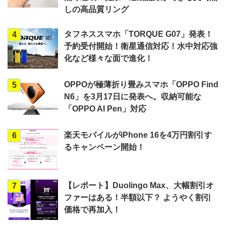
しの高品質リング
タフネススマホ「TORQUE G07」発表！
4
予約受付開始！衛星通信対応！水中対応強
化など様々な面で進化！
OPPOが極薄折り畳みスマホ「OPPO Find
5
N6」を3月17日に発表へ。収納可能な
「OPPO AI Pen」対応
楽天モバイルがiPhone 16を4万円割引す
6
るキャンペーン開始！
【レポート】Duolingo Max、大幅割引オ
7
ファーはある！半額以下？ ようやく割引
価格で再加入！