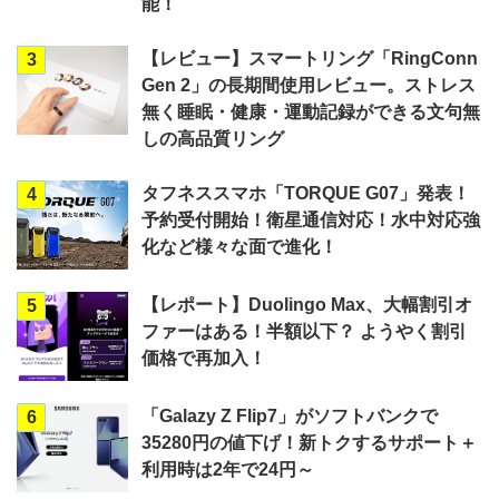
能！
【レビュー】スマートリング「RingConn
3
Gen 2」の長期間使用レビュー。ストレス
無く睡眠・健康・運動記録ができる文句無
しの高品質リング
タフネススマホ「TORQUE G07」発表！
4
予約受付開始！衛星通信対応！水中対応強
化など様々な面で進化！
【レポート】Duolingo Max、大幅割引オ
5
ファーはある！半額以下？ ようやく割引
価格で再加入！
「Galazy Z Flip7」がソフトバンクで
6
35280円の値下げ！新トクするサポート＋
利用時は2年で24円～