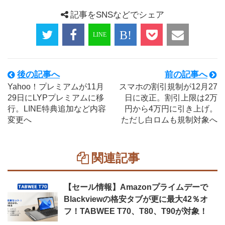
記事をSNSなどでシェア
後の記事へ
前の記事へ
Yahoo！プレミアムが11月
スマホの割引規制が12月27
29日にLYPプレミアムに移
日に改正。割引上限は2万
行。LINE特典追加など内容
円から4万円に引き上げ。
変更へ
ただし白ロムも規制対象へ
関連記事
【セール情報】Amazonプライムデーで
Blackviewの格安タブが更に最大42％オ
フ！TABWEE T70、T80、T90が対象！