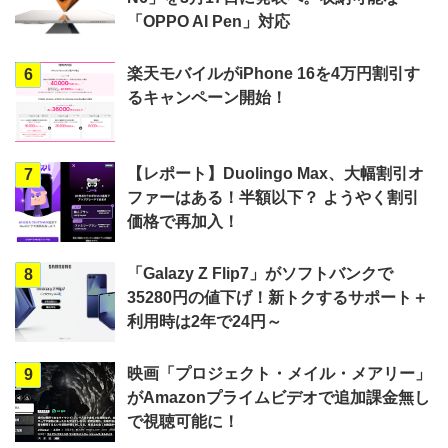
「OPPO AI Pen」対応
楽天モバイルがiPhone 16を4万円割引す
6
るキャンペーン開始！
【レポート】Duolingo Max、大幅割引オ
7
ファーはある！半額以下？ ようやく割引
価格で再加入！
「Galazy Z Flip7」がソフトバンクで
8
35280円の値下げ！新トクするサポート＋
利用時は2年で24円～
映画「プロジェクト・メイル・メアリー」
9
がAmazonプライムビデオで追加課金無し
で視聴可能に！