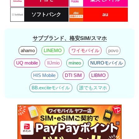
ソフトバンク
au
サブブランド、格安SIM/スマホ
ahamo
LINEMO
ワイモバイル
povo
UQ mobile
IIJmio
mineo
NUROモバイル
HIS Mobile
DTI SIM
LIBMO
BB.exciteモバイル
誰でもスマホ