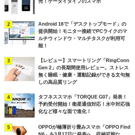
売！ケータイタイプのスマホ
Android 16で「デスクトップモード」の
2
提供開始！モニター接続でPCライクのマ
ルチウィンドウ・マルチタスクが利用可
能！
【レビュー】スマートリング「RingConn
3
Gen 2」の長期間使用レビュー。ストレス
無く睡眠・健康・運動記録ができる文句無
しの高品質リング
タフネススマホ「TORQUE G07」発表！
4
予約受付開始！衛星通信対応！水中対応強
化など様々な面で進化！
OPPOが極薄折り畳みスマホ「OPPO Find
5
N6」を3月17日に発表へ。収納可能な