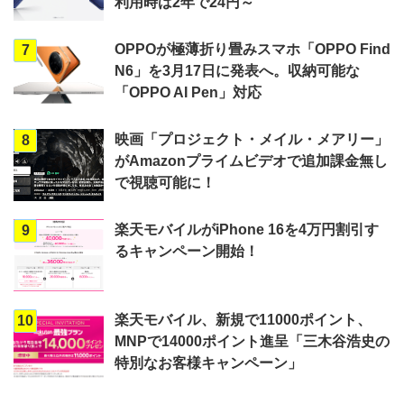
利用時は2年で24円～
OPPOが極薄折り畳みスマホ「OPPO Find
7
N6」を3月17日に発表へ。収納可能な
「OPPO AI Pen」対応
映画「プロジェクト・メイル・メアリー」
8
がAmazonプライムビデオで追加課金無し
で視聴可能に！
楽天モバイルがiPhone 16を4万円割引す
9
るキャンペーン開始！
楽天モバイル、新規で11000ポイント、
10
MNPで14000ポイント進呈「三木谷浩史の
特別なお客様キャンペーン」