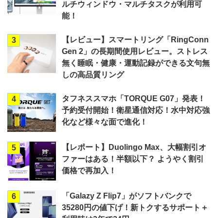
ルチウィンドウ・マルチタスクが利用可
能！
【レビュー】スマートリング「RingConn
3
Gen 2」の長期間使用レビュー。ストレス
無く睡眠・健康・運動記録ができる文句無
しの高品質リング
タフネススマホ「TORQUE G07」発表！
4
予約受付開始！衛星通信対応！水中対応強
化など様々な面で進化！
【レポート】Duolingo Max、大幅割引オ
5
ファーはある！半額以下？ ようやく割引
価格で再加入！
「Galazy Z Flip7」がソフトバンクで
6
35280円の値下げ！新トクするサポート＋