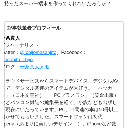
持ったスーパー端末を作ってくれないだろうか？
記事執筆者プロフィール
一条真人
ITジャーナリスト
Twitter：
@ichijomasahjito
、Facebook：
masahito.ichijo
、
ブログ：
一条真人メモ
クラウドサービスからスマートデバイス、デジタルAV
まで、デジタル関連のアイテムが大好き。「ハッカ
ー」（日本文芸社）、「PCプラスワン」（笠倉出版）
などパソコン雑誌の編集長を経て、小説なども出版し
て現在にいたっています。PC、IT関連の本は50冊以上
書かせてもらいました。スマートフォンは初代
Xperia（あまりに美しいデザイン！）、iPhoneなど数