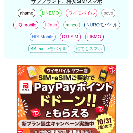
サブブランド、格安SIM/スマホ
ahamo
LINEMO
ワイモバイル
povo
UQ mobile
IIJmio
mineo
NUROモバイル
HIS Mobile
DTI SIM
LIBMO
BB.exciteモバイル
誰でもスマホ