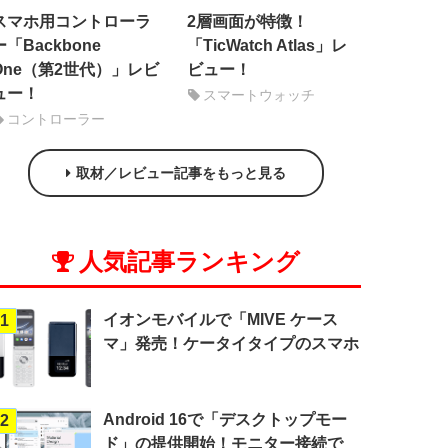
スマホ用コントローラ
2層画面が特徴！
ー「Backbone
「TicWatch Atlas」レ
One（第2世代）」レビ
ビュー！
ュー！
スマートウォッチ
コントローラー
取材／レビュー記事をもっと見る
人気記事ランキング
イオンモバイルで「MIVE ケース
1
マ」発売！ケータイタイプのスマホ
Android 16で「デスクトップモー
2
ド」の提供開始！モニター接続で