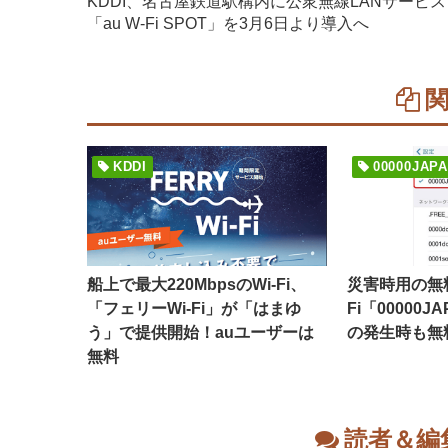
KDDI、名古屋鉄道駅構内に公衆無線LANサービス
「au W-Fi SPOT」を3月6日より導入へ
KDDI
00000JAP
船上で最大220MbpsのWi-Fi、
災害時用の無料
「フェリーWi-Fi」が「はまゆ
Fi「00000
う」で提供開始！auユーザーは
の発生時も無
無料
読者＆編