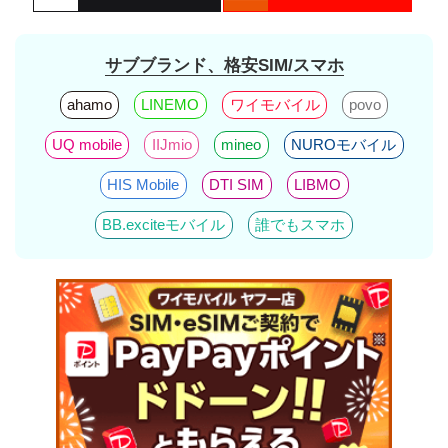
サブブランド、格安SIM/スマホ
ahamo
LINEMO
ワイモバイル
povo
UQ mobile
IIJmio
mineo
NUROモバイル
HIS Mobile
DTI SIM
LIBMO
BB.exciteモバイル
誰でもスマホ