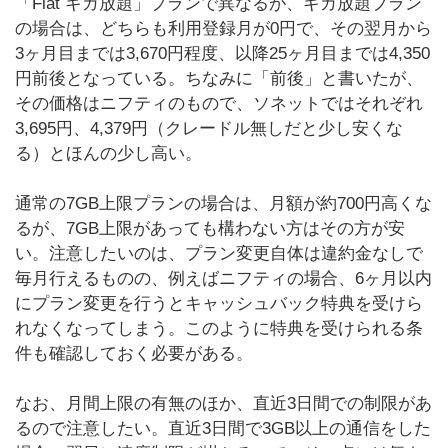
「Flat ギガ放題」プランで異なるが、ギガ放題プラン
の場合は、どちらも利用登録月が0円で、その翌月から
3ヶ月目までは3,670円程度、以降25ヶ月目までは4,350
円前後となっている。ちなみに「前後」と書いたが、
その価格はニフティのもので、ソネットではそれぞれ
3,695円、4,379円（クレードル無しだと少し安くな
る）とほんの少し高い。
通常の7GB上限プランの場合は、月額が約700円高くな
るが、7GB上限があっても構わない方はその方が安
い。注意したいのは、プラン変更自体は違約金なしで
毎月行えるものの、例えばニフティの場合、6ヶ月以内
にプラン変更を行うとキャッシュバック特典を受けら
れなくなってしまう。このように特典を受けられる条
件も確認しておく必要がある。
なお、月間上限の有無のほか、直近3日間での制限があ
るので注意したい。直近3日間で3GB以上の通信をした