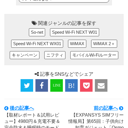
関連ジャンルの記事を探す
So-net
Speed Wi-Fi NEXT W01
Speed Wi-Fi NEXT WX01
WiMAX
WiMAX 2＋
キャンペーン
ニフティ
モバイルWi-Fiルーター
記事をSNSなどでシェア
後の記事へ
前の記事へ
【取材レポート＆試用レビ
【EXPANSYS SIMフリー
ュー】4980円＆充電不要＆
情報局】第65回：子供向け
完全防水＆睡眠時のモード
知育ガジェット「Osmo