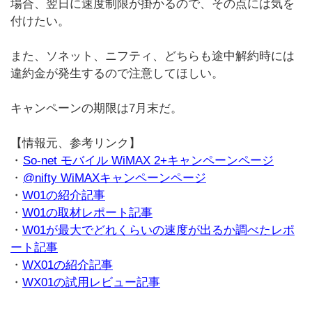
場合、翌日に速度制限が掛かるので、その点には気を
付けたい。
また、ソネット、ニフティ、どちらも途中解約時には
違約金が発生するので注意してほしい。
キャンペーンの期限は7月末だ。
【情報元、参考リンク】
・
So-net モバイル WiMAX 2+キャンペーンページ
・
@nifty WiMAXキャンペーンページ
・
W01の紹介記事
・
W01の取材レポート記事
・
W01が最大でどれくらいの速度が出るか調べたレポ
ート記事
・
WX01の紹介記事
・
WX01の試用レビュー記事