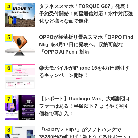
タフネススマホ「TORQUE G07」発表！
4
予約受付開始！衛星通信対応！水中対応強
化など様々な面で進化！
OPPOが極薄折り畳みスマホ「OPPO Find
5
N6」を3月17日に発表へ。収納可能な
「OPPO AI Pen」対応
楽天モバイルがiPhone 16を4万円割引す
6
るキャンペーン開始！
【レポート】Duolingo Max、大幅割引オ
7
ファーはある！半額以下？ ようやく割引
価格で再加入！
「Galazy Z Flip7」がソフトバンクで
8
35280円の値下げ！新トクするサポート＋