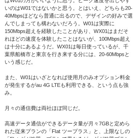
はW01の方がいいように思う。ピーク速度を出しやす
いのはW01ではないかと思う。とはいえ、どちらも20-
40Mbpsほどなら普通に出るので、デザインの好みで選
んでしまっても構わないだろう。W01は実際に
150Mbps超えを経験したことがあり、WX01はまだそ
れほどの速度を体験したことはないが、100Mbps超え
は十分にあるようだ。WX01は毎日使っているが、千
葉県船橋市と東京を行き来する分には、20-60Mbpsと
いう感じだ。
また、W01はいざとなれば使用月のみオプション料金
が発生するがau 4G LTEも利用できる、という点も強
み。
月々の通信費は両社ほぼ同じだ。
高速データ通信ができるデータ量が月々7GBと定めら
れた従来プランの「Flat ツープラス」と、上限なしの