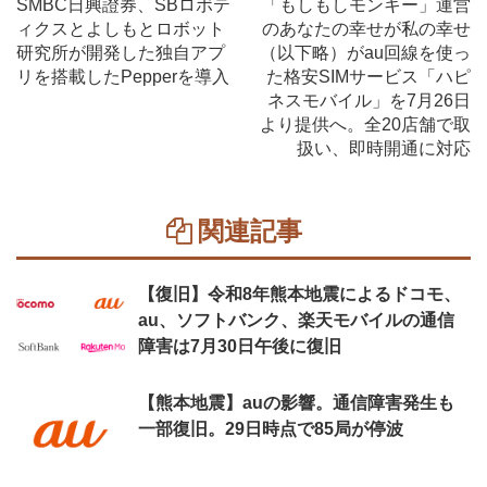
SMBC日興證券、SBロボテ
「もしもしモンキー」運営
ィクスとよしもとロボット
のあなたの幸せが私の幸せ
研究所が開発した独自アプ
（以下略）がau回線を使っ
リを搭載したPepperを導入
た格安SIMサービス「ハピ
ネスモバイル」を7月26日
より提供へ。全20店舗で取
扱い、即時開通に対応
関連記事
【復旧】令和8年熊本地震によるドコモ、
au、ソフトバンク、楽天モバイルの通信
障害は7月30日午後に復旧
【熊本地震】auの影響。通信障害発生も
一部復旧。29日時点で85局が停波