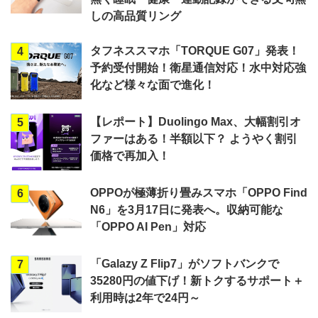
しの高品質リング
タフネススマホ「TORQUE G07」発表！
4
予約受付開始！衛星通信対応！水中対応強
化など様々な面で進化！
【レポート】Duolingo Max、大幅割引オ
5
ファーはある！半額以下？ ようやく割引
価格で再加入！
OPPOが極薄折り畳みスマホ「OPPO Find
6
N6」を3月17日に発表へ。収納可能な
「OPPO AI Pen」対応
「Galazy Z Flip7」がソフトバンクで
7
35280円の値下げ！新トクするサポート＋
利用時は2年で24円～