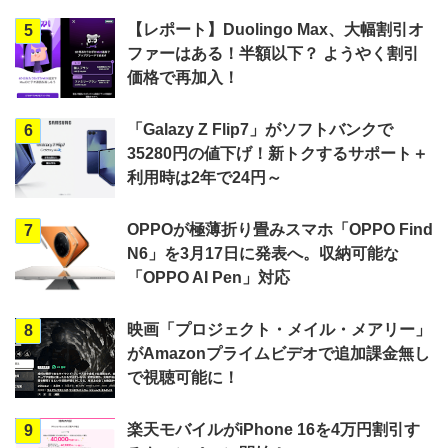
【レポート】Duolingo Max、大幅割引オ
5
ファーはある！半額以下？ ようやく割引
価格で再加入！
「Galazy Z Flip7」がソフトバンクで
6
35280円の値下げ！新トクするサポート＋
利用時は2年で24円～
OPPOが極薄折り畳みスマホ「OPPO Find
7
N6」を3月17日に発表へ。収納可能な
「OPPO AI Pen」対応
映画「プロジェクト・メイル・メアリー」
8
がAmazonプライムビデオで追加課金無し
で視聴可能に！
楽天モバイルがiPhone 16を4万円割引す
9