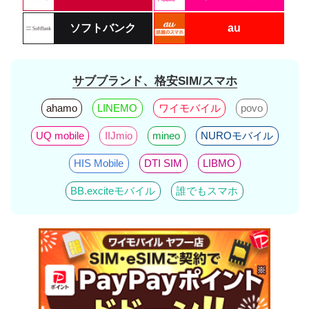
ソフトバンク
au
サブブランド、格安SIM/スマホ
ahamo
LINEMO
ワイモバイル
povo
UQ mobile
IIJmio
mineo
NUROモバイル
HIS Mobile
DTI SIM
LIBMO
BB.exciteモバイル
誰でもスマホ