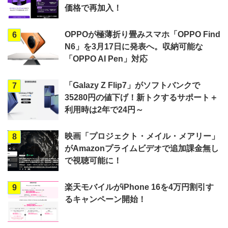
価格で再加入！
OPPOが極薄折り畳みスマホ「OPPO Find
6
N6」を3月17日に発表へ。収納可能な
「OPPO AI Pen」対応
「Galazy Z Flip7」がソフトバンクで
7
35280円の値下げ！新トクするサポート＋
利用時は2年で24円～
映画「プロジェクト・メイル・メアリー」
8
がAmazonプライムビデオで追加課金無し
で視聴可能に！
楽天モバイルがiPhone 16を4万円割引す
9
るキャンペーン開始！