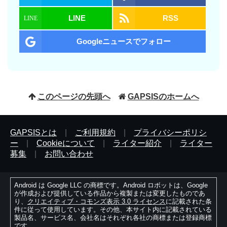
LINE
RSS
Googleニュースでフォロー
このページの先頭へ
GAPSISのホームへ
GAPSISとは
|
ご利用規約
|
プライバシーポリシ
ー
|
Cookieについて
|
ライター紹介
|
ライター
募集
|
お問い合わせ
Android は Google LLC の商標です。Android ロボットは、Google
が作成および提供している作品から複製または変更したものであ
り、
クリエイティブ・コモンズ表示 3.0 ライセンス
に記載された条
件に従って使用しています。その他、本サイト内に記載されている
製品名、サービス名、会社名はそれぞれ各社の商標または登録商標
です。