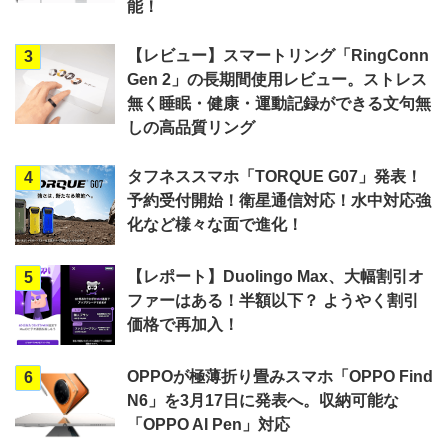
能！
【レビュー】スマートリング「RingConn
3
Gen 2」の長期間使用レビュー。ストレス
無く睡眠・健康・運動記録ができる文句無
しの高品質リング
タフネススマホ「TORQUE G07」発表！
4
予約受付開始！衛星通信対応！水中対応強
化など様々な面で進化！
【レポート】Duolingo Max、大幅割引オ
5
ファーはある！半額以下？ ようやく割引
価格で再加入！
OPPOが極薄折り畳みスマホ「OPPO Find
6
N6」を3月17日に発表へ。収納可能な
「OPPO AI Pen」対応