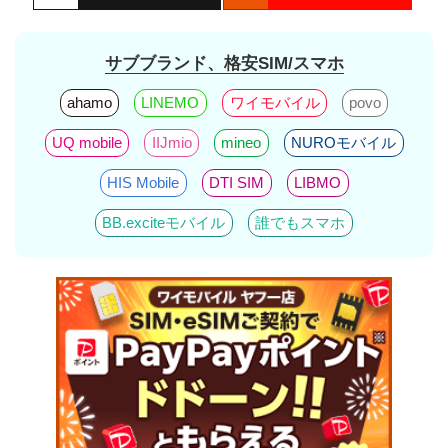
サブブランド、格安SIM/スマホ
ahamo
LINEMO
ワイモバイル
povo
UQ mobile
IIJmio
mineo
NUROモバイル
HIS Mobile
DTI SIM
LIBMO
BB.exciteモバイル
誰でもスマホ