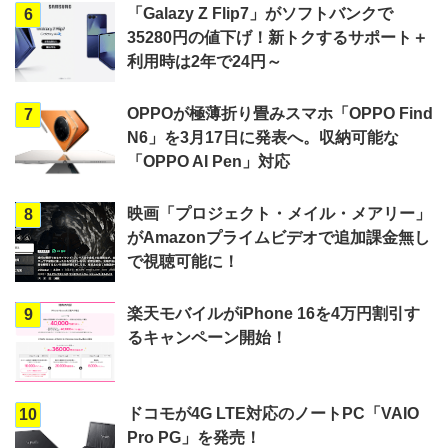
「Galazy Z Flip7」がソフトバンクで
6
35280円の値下げ！新トクするサポート＋
利用時は2年で24円～
OPPOが極薄折り畳みスマホ「OPPO Find
7
N6」を3月17日に発表へ。収納可能な
「OPPO AI Pen」対応
映画「プロジェクト・メイル・メアリー」
8
がAmazonプライムビデオで追加課金無し
で視聴可能に！
楽天モバイルがiPhone 16を4万円割引す
9
るキャンペーン開始！
ドコモが4G LTE対応のノートPC「VAIO
10
Pro PG」を発売！