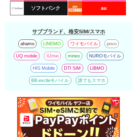
ソフトバンク
au
サブブランド、格安SIM/スマホ
ahamo
LINEMO
ワイモバイル
povo
UQ mobile
IIJmio
mineo
NUROモバイル
HIS Mobile
DTI SIM
LIBMO
BB.exciteモバイル
誰でもスマホ