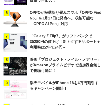
価格で再加入！
OPPOが極薄折り畳みスマホ「OPPO Find
6
N6」を3月17日に発表へ。収納可能な
「OPPO AI Pen」対応
「Galazy Z Flip7」がソフトバンクで
7
35280円の値下げ！新トクするサポート＋
利用時は2年で24円～
映画「プロジェクト・メイル・メアリー」
8
がAmazonプライムビデオで追加課金無し
で視聴可能に！
楽天モバイルがiPhone 16を4万円割引す
9
るキャンペーン開始！