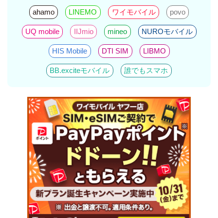
ahamo
LINEMO
ワイモバイル
povo
UQ mobile
IIJmio
mineo
NUROモバイル
HIS Mobile
DTI SIM
LIBMO
BB.exciteモバイル
誰でもスマホ