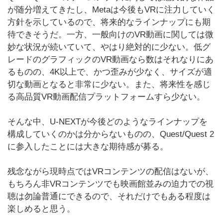
が随分増えてきたし、Metaは今後もVRに注力していく
方針を示しているので、将来的なラインナップにも期
待できそうだ。一方、一般向けのVR動画に関しては微
妙な状況が続いていて、やはり絶対的に少ない。低グ
レードのグラフィックのVR動画なら数はそれなりにあ
るものの、4K以上で、かつ歪みが少なく、サイズが適
切な動画となると非常に少ない。また、将来性を感じ
る高品質VR動画配信プラットフォームすら少ない。
そんな中、U-NEXTが今後どのようなラインナップを
構成していくのかは分からないものの、Quest/Quest 2
に参入したことには大きな期待感が募る。
残念ながら現時点ではVRコンテンツの配信はないが、
もちろん非VRコンテンツでも映画館並みの迫力での視
聴は勿論普通にできるので、それだけでもある程度は
楽しめると思う。