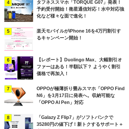
タフネススマホ「TORQUE G07」発表！
4
予約受付開始！衛星通信対応！水中対応強
化など様々な面で進化！
楽天モバイルがiPhone 16を4万円割引す
5
るキャンペーン開始！
【レポート】Duolingo Max、大幅割引オ
6
ファーはある！半額以下？ ようやく割引
価格で再加入！
OPPOが極薄折り畳みスマホ「OPPO Find
7
N6」を3月17日に発表へ。収納可能な
「OPPO AI Pen」対応
「Galazy Z Flip7」がソフトバンクで
8
35280円の値下げ！新トクするサポート＋