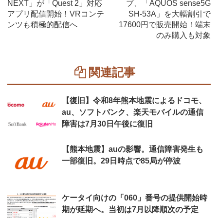
NEXT」が「Quest 2」対応
プ、「AQUOS sense5G
アプリ配信開始！VRコンテ
SH-53A」を大幅割引で
ンツも積極的配信へ
17600円で販売開始！端末
のみ購入も対象
関連記事
【復旧】令和8年熊本地震によるドコモ、
au、ソフトバンク、楽天モバイルの通信
障害は7月30日午後に復旧
【熊本地震】auの影響。通信障害発生も
一部復旧。29日時点で85局が停波
ケータイ向けの「060」番号の提供開始時
期が延期へ。当初は7月以降順次の予定