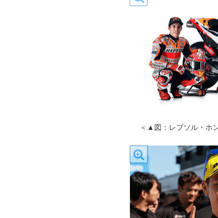
＜▲図：レプソル・ホ