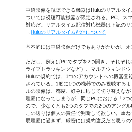
中継映像を視聴できる機器はHuluのリアルタ
ついては視聴可能機器が限定される。PC、スマー
対応だ。リアルタイム配信対応機器は下記のリ
→
Huluのリアルタイム配信について
基本的には中継映像だけでもありがたいが、オ
ただし、例えばPCでタブを2つ開き、それぞ
ライブトラッキングなど）、マルチウィンドウ
Huluの規約では、1つのアカウントへの機器
されている。1度に1つの機器でのみ視聴する
ルの映像は、都度、好みに応じて切り替えなが
理屈になってしまうが、同じPCにおける「2
ので、少なくとも2つのタブでの2つのアング
この辺りは個人の責任で判断して欲しい。重ね
屁理屈に過ぎず、厳密には規約違反だと思うの