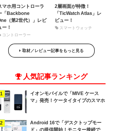
スマホ用コントローラ
2層画面が特徴！
ー「Backbone
「TicWatch Atlas」レ
One（第2世代）」レビ
ビュー！
ュー！
スマートウォッチ
コントローラー
取材／レビュー記事をもっと見る
人気記事ランキング
イオンモバイルで「MIVE ケース
1
マ」発売！ケータイタイプのスマホ
Android 16で「デスクトップモー
2
ド」の提供開始！モニター接続で