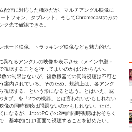
イム配信に対応した機器だが、マルチアングル映像に
トフォン、タブレット、そしてChromecastのみの
ンク先で確認できる。
ンボード映像、トラッキング映像なども魅力的だ。
れに異なるアングルの映像を表示させ（メイン中継＋
で視聴することを行ってよいのかは分からない。
登録数の制限はないが、複数機器での同時視聴は不可と
よう案内されている。そのため、規約上は、各アング
ら視聴する、という形になると思う。とはいえ、屁
つのタブ」を「2つの機器」とは言わないかもしれない
ル映像の同時視聴は問題ないのかもしれない。ただ、
てになるが、1つのPCでの2画面同時視聴はおそらく
で、基本的には1画面で視聴することを勧めたい。