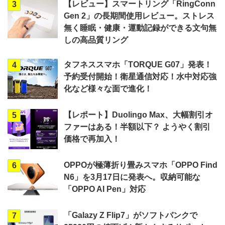
【レビュー】スマートリング「RingConn
3
Gen 2」の長期間使用レビュー。ストレス
無く睡眠・健康・運動記録ができる文句無
しの高品質リング
タフネススマホ「TORQUE G07」発表！
4
予約受付開始！衛星通信対応！水中対応強
化など様々な面で進化！
【レポート】Duolingo Max、大幅割引オ
5
ファーはある！半額以下？ ようやく割引
価格で再加入！
OPPOが極薄折り畳みスマホ「OPPO Find
6
N6」を3月17日に発表へ。収納可能な
「OPPO AI Pen」対応
「Galazy Z Flip7」がソフトバンクで
7