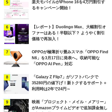
楽天モバイルがiPhone 16を4万円割引す
5
るキャンペーン開始！
【レポート】Duolingo Max、大幅割引オ
6
ファーはある！半額以下？ ようやく割引
価格で再加入！
OPPOが極薄折り畳みスマホ「OPPO Find
7
N6」を3月17日に発表へ。収納可能な
「OPPO AI Pen」対応
「Galazy Z Flip7」がソフトバンクで
8
35280円の値下げ！新トクするサポート＋
利用時は2年で24円～
映画「プロジェクト・メイル・メアリー」
9
がAmazonプライムビデオで追加課金無し