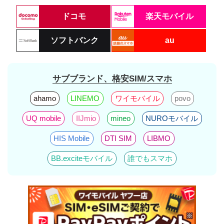
ドコモ
楽天モバイル
ソフトバンク
au
サブブランド、格安SIM/スマホ
ahamo
LINEMO
ワイモバイル
povo
UQ mobile
IIJmio
mineo
NUROモバイル
HIS Mobile
DTI SIM
LIBMO
BB.exciteモバイル
誰でもスマホ