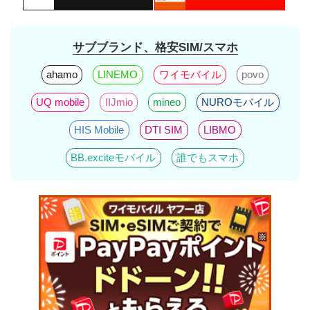
サブブランド、格安SIM/スマホ
ahamo
LINEMO
ワイモバイル
povo
UQ mobile
IIJmio
mineo
NUROモバイル
HIS Mobile
DTI SIM
LIBMO
BB.exciteモバイル
誰でもスマホ