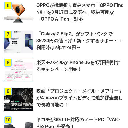
OPPOが極薄折り畳みスマホ「OPPO Find
6
N6」を3月17日に発表へ。収納可能な
「OPPO AI Pen」対応
「Galazy Z Flip7」がソフトバンクで
7
35280円の値下げ！新トクするサポート＋
利用時は2年で24円～
楽天モバイルがiPhone 16を4万円割引す
8
るキャンペーン開始！
映画「プロジェクト・メイル・メアリー」
9
がAmazonプライムビデオで追加課金無し
で視聴可能に！
ドコモが4G LTE対応のノートPC「VAIO
10
Pro PG」を発売！