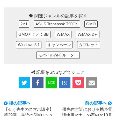
関連ジャンルの記事を探す
2in1
ASUS Transbook T90Chi
GMO
GMOとくとくBB
WiMAX
WiMAX 2＋
Windows 8.1
キャンペーン
タブレット
モバイルWi-Fiルーター
記事をSNSなどでシェア
後の記事へ
前の記事へ
【せう先生のスマホ講座】
優先席付近における携帯電
第29回：最近のSIMロック
話使用マナーの案内が10月