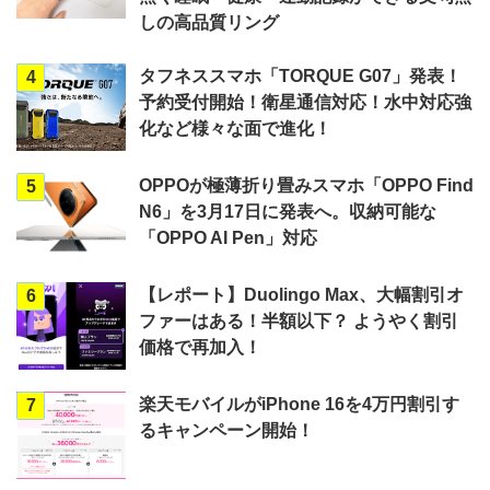
しの高品質リング
タフネススマホ「TORQUE G07」発表！
4
予約受付開始！衛星通信対応！水中対応強
化など様々な面で進化！
OPPOが極薄折り畳みスマホ「OPPO Find
5
N6」を3月17日に発表へ。収納可能な
「OPPO AI Pen」対応
【レポート】Duolingo Max、大幅割引オ
6
ファーはある！半額以下？ ようやく割引
価格で再加入！
楽天モバイルがiPhone 16を4万円割引す
7
るキャンペーン開始！