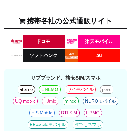
携帯各社の公式通販サイト
ドコモ
楽天モバイル
ソフトバンク
au
サブブランド、格安SIM/スマホ
ahamo
LINEMO
ワイモバイル
povo
UQ mobile
IIJmio
mineo
NUROモバイル
HIS Mobile
DTI SIM
LIBMO
BB.exciteモバイル
誰でもスマホ