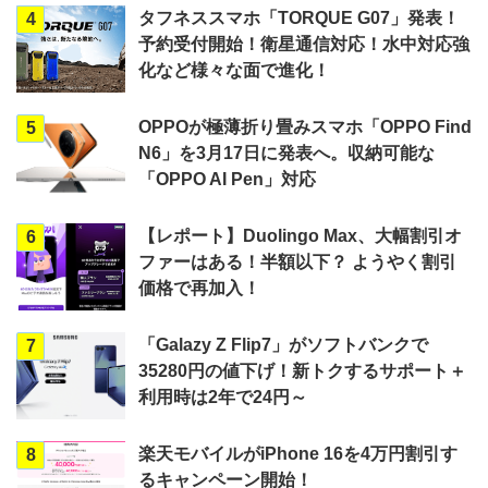
タフネススマホ「TORQUE G07」発表！
4
予約受付開始！衛星通信対応！水中対応強
化など様々な面で進化！
OPPOが極薄折り畳みスマホ「OPPO Find
5
N6」を3月17日に発表へ。収納可能な
「OPPO AI Pen」対応
【レポート】Duolingo Max、大幅割引オ
6
ファーはある！半額以下？ ようやく割引
価格で再加入！
「Galazy Z Flip7」がソフトバンクで
7
35280円の値下げ！新トクするサポート＋
利用時は2年で24円～
楽天モバイルがiPhone 16を4万円割引す
8
るキャンペーン開始！