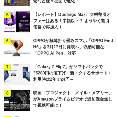
化など様々な面で進化！
【レポート】Duolingo Max、大幅割引オ
5
ファーはある！半額以下？ ようやく割引
価格で再加入！
OPPOが極薄折り畳みスマホ「OPPO Find
6
N6」を3月17日に発表へ。収納可能な
「OPPO AI Pen」対応
「Galazy Z Flip7」がソフトバンクで
7
35280円の値下げ！新トクするサポート＋
利用時は2年で24円～
映画「プロジェクト・メイル・メアリー」
8
がAmazonプライムビデオで追加課金無し
で視聴可能に！