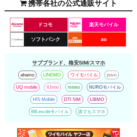
携帯各社の公式通販サイト
ドコモ
楽天モバイル
ソフトバンク
au
サブブランド、格安SIM/スマホ
ahamo
LINEMO
ワイモバイル
povo
UQ mobile
IIJmio
mineo
NUROモバイル
HIS Mobile
DTI SIM
LIBMO
BB.exciteモバイル
誰でもスマホ