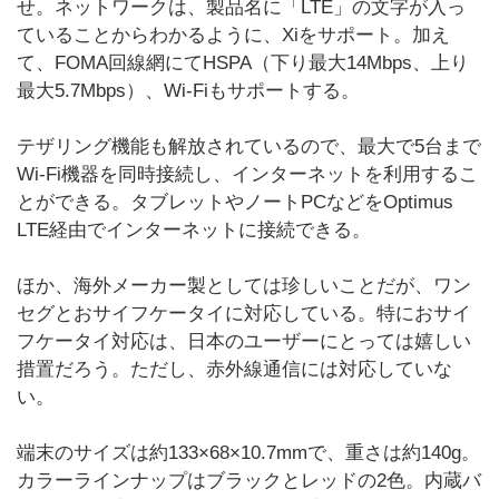
せ。ネットワークは、製品名に「LTE」の文字が入っ
ていることからわかるように、Xiをサポート。加え
て、FOMA回線網にてHSPA（下り最大14Mbps、上り
最大5.7Mbps）、Wi-Fiもサポートする。
テザリング機能も解放されているので、最大で5台まで
Wi-Fi機器を同時接続し、インターネットを利用するこ
とができる。タブレットやノートPCなどをOptimus
LTE経由でインターネットに接続できる。
ほか、海外メーカー製としては珍しいことだが、ワン
セグとおサイフケータイに対応している。特におサイ
フケータイ対応は、日本のユーザーにとっては嬉しい
措置だろう。ただし、赤外線通信には対応していな
い。
端末のサイズは約133×68×10.7mmで、重さは約140g。
カラーラインナップはブラックとレッドの2色。内蔵バ