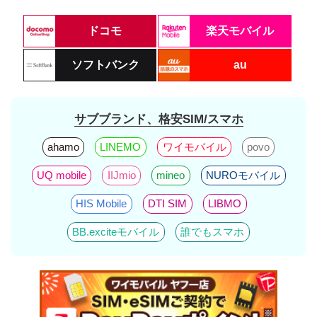
ドコモ
楽天モバイル
ソフトバンク
au
サブブランド、格安SIM/スマホ
ahamo
LINEMO
ワイモバイル
povo
UQ mobile
IIJmio
mineo
NUROモバイル
HIS Mobile
DTI SIM
LIBMO
BB.exciteモバイル
誰でもスマホ