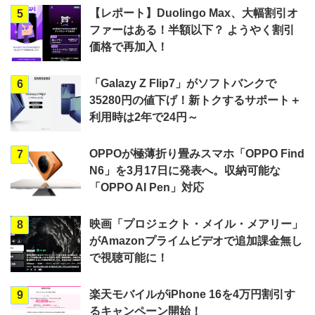
【レポート】Duolingo Max、大幅割引オ
5
ファーはある！半額以下？ ようやく割引
価格で再加入！
「Galazy Z Flip7」がソフトバンクで
6
35280円の値下げ！新トクするサポート＋
利用時は2年で24円～
OPPOが極薄折り畳みスマホ「OPPO Find
7
N6」を3月17日に発表へ。収納可能な
「OPPO AI Pen」対応
映画「プロジェクト・メイル・メアリー」
8
がAmazonプライムビデオで追加課金無し
で視聴可能に！
楽天モバイルがiPhone 16を4万円割引す
9
るキャンペーン開始！