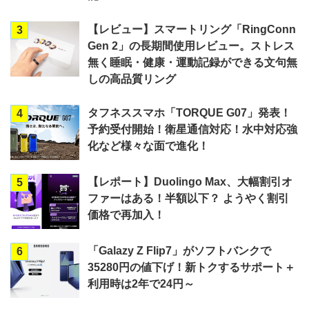
【レビュー】スマートリング「RingConn
3
Gen 2」の長期間使用レビュー。ストレス
無く睡眠・健康・運動記録ができる文句無
しの高品質リング
タフネススマホ「TORQUE G07」発表！
4
予約受付開始！衛星通信対応！水中対応強
化など様々な面で進化！
【レポート】Duolingo Max、大幅割引オ
5
ファーはある！半額以下？ ようやく割引
価格で再加入！
「Galazy Z Flip7」がソフトバンクで
6
35280円の値下げ！新トクするサポート＋
利用時は2年で24円～