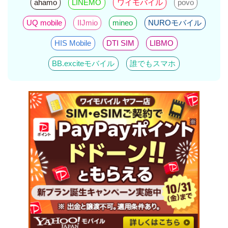
ahamo
LINEMO
ワイモバイル
povo
UQ mobile
IIJmio
mineo
NUROモバイル
HIS Mobile
DTI SIM
LIBMO
BB.exciteモバイル
誰でもスマホ