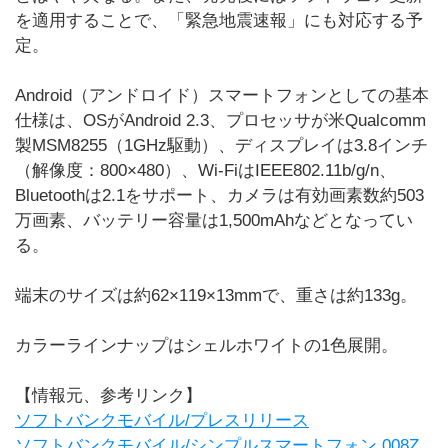
を適用することで、「緊急地震速報」にも対応する予
定。
Android（アンドロイド）スマートフォンとしての基本
仕様は、OSがAndroid 2.3、プロセッサが米Qualcomm
製MSM8255（1GHz駆動）、ディスプレイは3.8インチ
（解像度：800×480）、Wi-FiはIEEE802.11b/g/n、
Bluetoothは2.1をサポート、カメラは有効画素数約503
万画素、バッテリー容量は1,500mAhなどとなってい
る。
端末のサイズは約62×119×13mmで、重さは約133g。
カラーラインナップはシェルホワイトの1色展開。
【情報元、参考リンク】
ソフトバンクモバイル/プレスリリース
ソフトバンクモバイル/シンプルスマートフォン 008Z