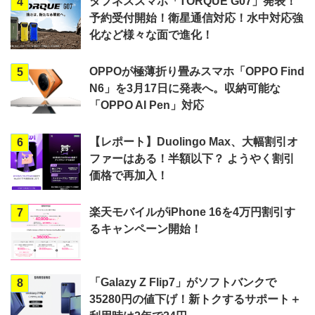
タフネススマホ「TORQUE G07」発表！
4
予約受付開始！衛星通信対応！水中対応強
化など様々な面で進化！
OPPOが極薄折り畳みスマホ「OPPO Find
5
N6」を3月17日に発表へ。収納可能な
「OPPO AI Pen」対応
【レポート】Duolingo Max、大幅割引オ
6
ファーはある！半額以下？ ようやく割引
価格で再加入！
楽天モバイルがiPhone 16を4万円割引す
7
るキャンペーン開始！
「Galazy Z Flip7」がソフトバンクで
8
35280円の値下げ！新トクするサポート＋