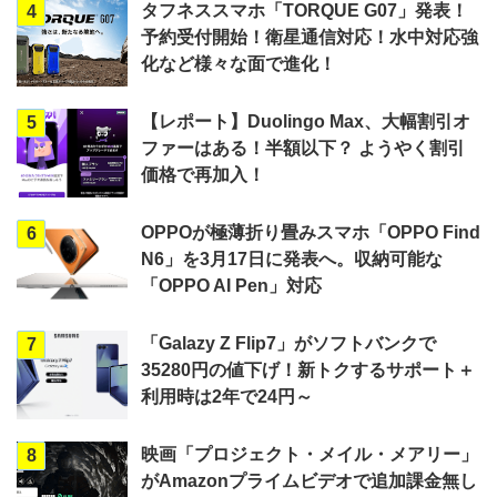
タフネススマホ「TORQUE G07」発表！
4
予約受付開始！衛星通信対応！水中対応強
化など様々な面で進化！
【レポート】Duolingo Max、大幅割引オ
5
ファーはある！半額以下？ ようやく割引
価格で再加入！
OPPOが極薄折り畳みスマホ「OPPO Find
6
N6」を3月17日に発表へ。収納可能な
「OPPO AI Pen」対応
「Galazy Z Flip7」がソフトバンクで
7
35280円の値下げ！新トクするサポート＋
利用時は2年で24円～
映画「プロジェクト・メイル・メアリー」
8
がAmazonプライムビデオで追加課金無し