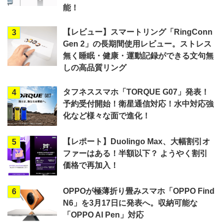
能！
【レビュー】スマートリング「RingConn
3
Gen 2」の長期間使用レビュー。ストレス
無く睡眠・健康・運動記録ができる文句無
しの高品質リング
タフネススマホ「TORQUE G07」発表！
4
予約受付開始！衛星通信対応！水中対応強
化など様々な面で進化！
【レポート】Duolingo Max、大幅割引オ
5
ファーはある！半額以下？ ようやく割引
価格で再加入！
OPPOが極薄折り畳みスマホ「OPPO Find
6
N6」を3月17日に発表へ。収納可能な
「OPPO AI Pen」対応