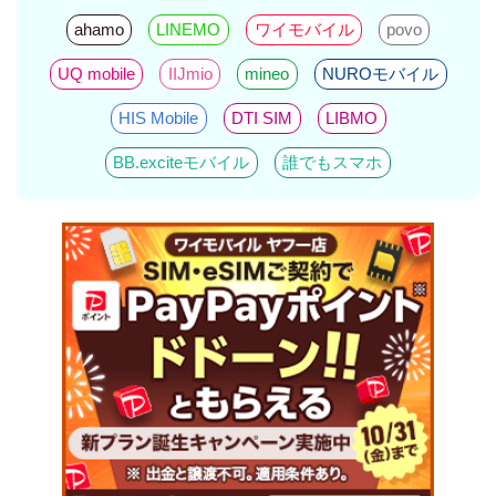
ahamo
LINEMO
ワイモバイル
povo
UQ mobile
IIJmio
mineo
NUROモバイル
HIS Mobile
DTI SIM
LIBMO
BB.exciteモバイル
誰でもスマホ