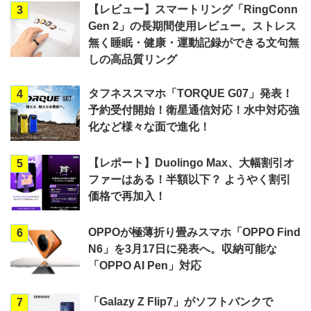
【レビュー】スマートリング「RingConn
3
Gen 2」の長期間使用レビュー。ストレス
無く睡眠・健康・運動記録ができる文句無
しの高品質リング
タフネススマホ「TORQUE G07」発表！
4
予約受付開始！衛星通信対応！水中対応強
化など様々な面で進化！
【レポート】Duolingo Max、大幅割引オ
5
ファーはある！半額以下？ ようやく割引
価格で再加入！
OPPOが極薄折り畳みスマホ「OPPO Find
6
N6」を3月17日に発表へ。収納可能な
「OPPO AI Pen」対応
「Galazy Z Flip7」がソフトバンクで
7