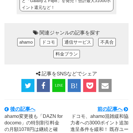
と「Galaxy Z Flip8」を発売！合計最大31000ポ
イント還元など！
関連ジャンルの記事を探す
ahamo
ドコモ
通信サービス
不具合
料金プラン
記事をSNSなどでシェア
後の記事へ
前の記事へ
ahamo変更後も「DAZN for
ドコモ、ahamo混雑緩和協
docomo」の特別割引料金
力者への3000ポイント追加
の月額1078円は継続と確
進呈条件を緩和！ 既存ユー