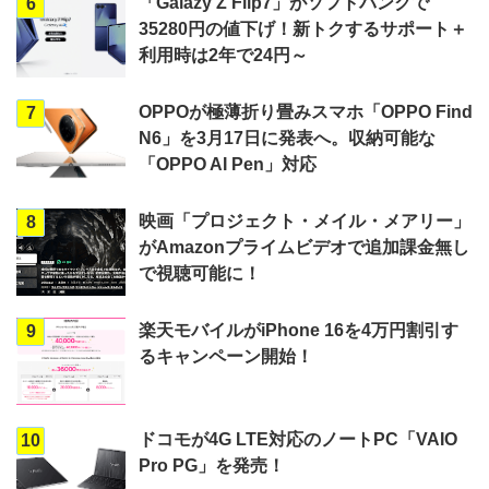
「Galazy Z Flip7」がソフトバンクで
6
35280円の値下げ！新トクするサポート＋
利用時は2年で24円～
OPPOが極薄折り畳みスマホ「OPPO Find
7
N6」を3月17日に発表へ。収納可能な
「OPPO AI Pen」対応
映画「プロジェクト・メイル・メアリー」
8
がAmazonプライムビデオで追加課金無し
で視聴可能に！
楽天モバイルがiPhone 16を4万円割引す
9
るキャンペーン開始！
ドコモが4G LTE対応のノートPC「VAIO
10
Pro PG」を発売！