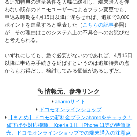
る追加特典の進呈条件を大幅に緩和し、端末購入を伴
わない既存のドコモユーザーによるプラン変更でも、
申込み時期を4月15日以降に遅らせれば、追加で3,000
ポイントを進呈すると発表した（
こちらの記事
参照）
が、その理由はこのシステム上の不具合へのお詫びだ
と考えられる。
いずれにしても、急ぐ必要がないのであれば、4月15日
以降に申込み手続きを延ばすというのは追加特典の点
からもお得だし、検討してみる価値があるはずだ。
情報元、参考リンク
ahamoサイト
ドコモオンラインショップ
【まとめ】ドコモの新料金プランahamoをチェック！
値下げや対応機種、Xperia 1 II、iPhone 11等の特価販
売、ドコモオンラインショップでの端末購入の注意点