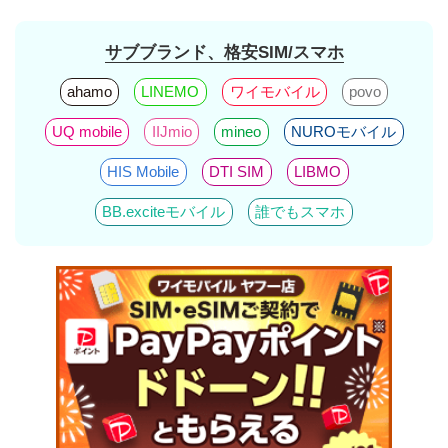
サブブランド、格安SIM/スマホ
ahamo
LINEMO
ワイモバイル
povo
UQ mobile
IIJmio
mineo
NUROモバイル
HIS Mobile
DTI SIM
LIBMO
BB.exciteモバイル
誰でもスマホ