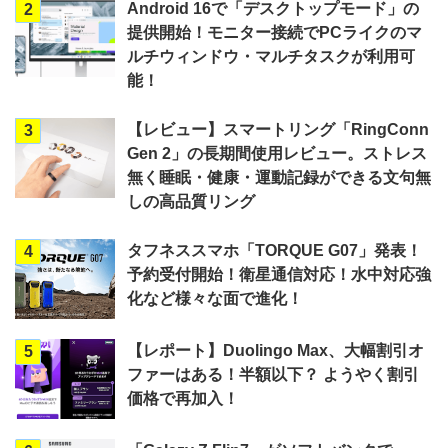
Android 16で「デスクトップモード」の
2
提供開始！モニター接続でPCライクのマ
ルチウィンドウ・マルチタスクが利用可
能！
【レビュー】スマートリング「RingConn
3
Gen 2」の長期間使用レビュー。ストレス
無く睡眠・健康・運動記録ができる文句無
しの高品質リング
タフネススマホ「TORQUE G07」発表！
4
予約受付開始！衛星通信対応！水中対応強
化など様々な面で進化！
【レポート】Duolingo Max、大幅割引オ
5
ファーはある！半額以下？ ようやく割引
価格で再加入！