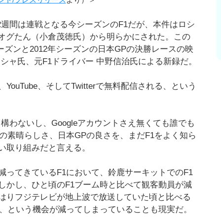
2週間は連戦となる今シーズンのF1だが、本件はロシ
のオグたん（小倉茂徳氏）から明らかにされた。この
05年シーズンと2012年シーズンの日本GPの決勝レースの映
シャ氏、元F1ドライバー 中野信治氏による新録だ。
uTube、そしてTwitterで無料配信される、という
ても構わないし、Googleアカウントさえ無くても誰でも
の素晴らしさ、日本GPの良さを、まだF1をよく知ら
い取り組みだと言える。
ってきているF1において、鈴鹿サーキットでのF1
しかし、ひと頃のF1ブーム時と比べて観客動員が減
はりフジテレビが地上波で放送していた頃と比べる
る、という機会が減ってしまっていることも現実だ。