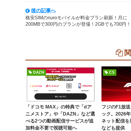
後の記事へ
格安SIMのnuroモバイルが料金プラン刷新！月に
200MBで300円のプランが登場！2GBでも700円！
DAZN
CS
「ドコモ MAX」の特典で「dア
フジのF1放
ニメストア」や「DAZN」など選
ック。2026
べる2つの動画配信サービスが追
ネット配信を展開
加料金不要で視聴可能へ
なども提供