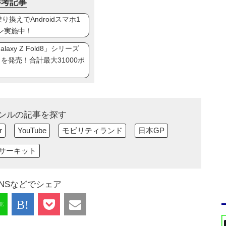
参考記事
換えでAndroidスマホ1
ン実施中！
axy Z Fold8」シリーズ
ip8」を発売！合計最大31000ポ
ンルの記事を探す
r
YouTube
モビリティランド
日本GP
サーキット
NSなどでシェア