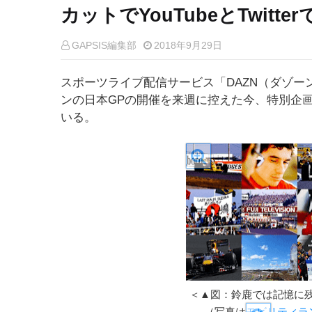
カットでYouTubeとTwitt
GAPSIS編集部
2018年9月29日
スポーツライブ配信サービス「DAZN（ダゾーン
ンの日本GPの開催を来週に控えた今、特別企画「
いる。
＜▲図：鈴鹿では記憶に
（写真は
モビリティラ