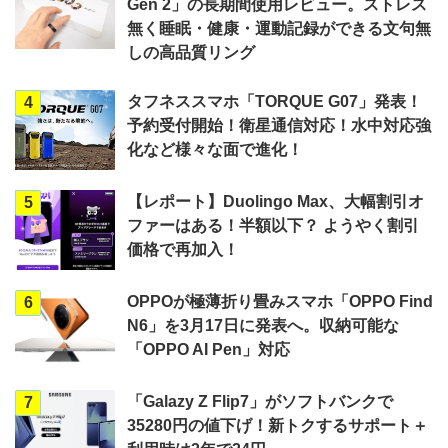
Gen 2」の長期間使用レビュー。ストレス
無く睡眠・健康・運動記録ができる文句無
しの高品質リング
タフネススマホ「TORQUE G07」発表！
4
予約受付開始！衛星通信対応！水中対応強
化など様々な面で進化！
【レポート】Duolingo Max、大幅割引オ
5
ファーはある！半額以下？ ようやく割引
価格で再加入！
OPPOが極薄折り畳みスマホ「OPPO Find
6
N6」を3月17日に発表へ。収納可能な
「OPPO AI Pen」対応
「Galazy Z Flip7」がソフトバンクで
7
35280円の値下げ！新トクするサポート＋