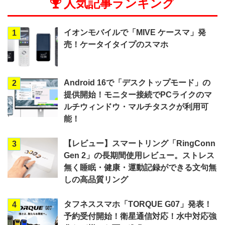
人気記事ランキング
イオンモバイルで「MIVE ケースマ」発
1
売！ケータイタイプのスマホ
Android 16で「デスクトップモード」の
2
提供開始！モニター接続でPCライクのマ
ルチウィンドウ・マルチタスクが利用可
能！
【レビュー】スマートリング「RingConn
3
Gen 2」の長期間使用レビュー。ストレス
無く睡眠・健康・運動記録ができる文句無
しの高品質リング
タフネススマホ「TORQUE G07」発表！
4
予約受付開始！衛星通信対応！水中対応強