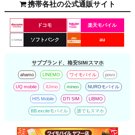
携帯各社の公式通販サイト
ドコモ
楽天モバイル
ソフトバンク
au
サブブランド、格安SIM/スマホ
ahamo
LINEMO
ワイモバイル
povo
UQ mobile
IIJmio
mineo
NUROモバイル
HIS Mobile
DTI SIM
LIBMO
BB.exciteモバイル
誰でもスマホ