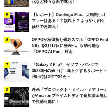
化など様々な面で進化！
【レポート】Duolingo Max、大幅割引オ
5
ファーはある！半額以下？ ようやく割引
価格で再加入！
OPPOが極薄折り畳みスマホ「OPPO Find
6
N6」を3月17日に発表へ。収納可能な
「OPPO AI Pen」対応
「Galazy Z Flip7」がソフトバンクで
7
35280円の値下げ！新トクするサポート＋
利用時は2年で24円～
映画「プロジェクト・メイル・メアリー」
8
がAmazonプライムビデオで追加課金無し
で視聴可能に！