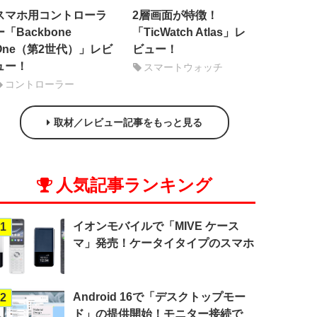
スマホ用コントローラ
2層画面が特徴！
ー「Backbone
「TicWatch Atlas」レ
One（第2世代）」レビ
ビュー！
ュー！
スマートウォッチ
コントローラー
取材／レビュー記事をもっと見る
人気記事ランキング
イオンモバイルで「MIVE ケース
1
マ」発売！ケータイタイプのスマホ
Android 16で「デスクトップモー
2
ド」の提供開始！モニター接続で