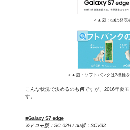
＜▲図：auは発表
＜▲図：ソフトバンクは3機種
こんな状況で決めるのも何ですが、2016年夏
す。
■Galaxy S7 edge
※ドコモ版：SC-02H / au版：SCV33