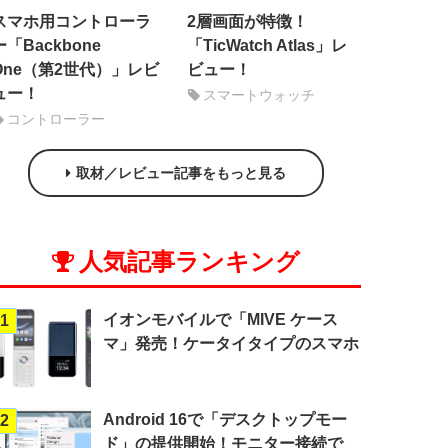
スマホ用コントローラ
2層画面が特徴！
ー「Backbone
「TicWatch Atlas」レ
One（第2世代）」レビ
ビュー！
ュー！
スマートウォッチ
コントローラー
取材／レビュー記事をもっと見る
人気記事ランキング
イオンモバイルで「MIVE ケース
1
マ」発売！ケータイタイプのスマホ
Android 16で「デスクトップモー
2
ド」の提供開始！モニター接続で