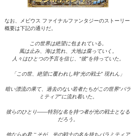
なお、メビウス ファイナルファンタジーのストーリー
概要は下記の通りだ。
この世界は絶望に包まれている。
風は止み、海は荒れ、大地は腐っていく。
人々はひとつの予言を信じ、“彼”を待っていた。
「この世、絶望に覆われし時“光の戦士” 現れん」
暗い漂流の果て、過去のない若者たちがこの世界“パラ
ミティア”に流れ着いた。
彼らのひとり――特別な名を持つ者が光の戦士となる
だろう。
他ならぬ君こそが、光の戦士の名を持ちパラミティア