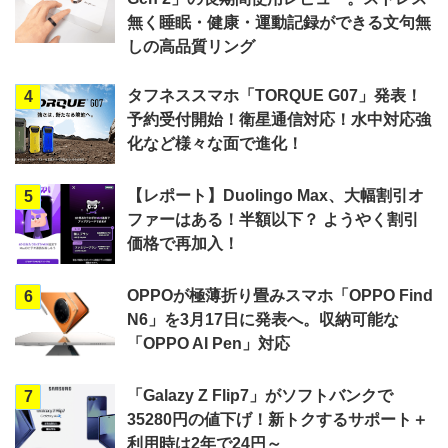
無く睡眠・健康・運動記録ができる文句無
しの高品質リング
タフネススマホ「TORQUE G07」発表！
4
予約受付開始！衛星通信対応！水中対応強
化など様々な面で進化！
【レポート】Duolingo Max、大幅割引オ
5
ファーはある！半額以下？ ようやく割引
価格で再加入！
OPPOが極薄折り畳みスマホ「OPPO Find
6
N6」を3月17日に発表へ。収納可能な
「OPPO AI Pen」対応
「Galazy Z Flip7」がソフトバンクで
7
35280円の値下げ！新トクするサポート＋
利用時は2年で24円～