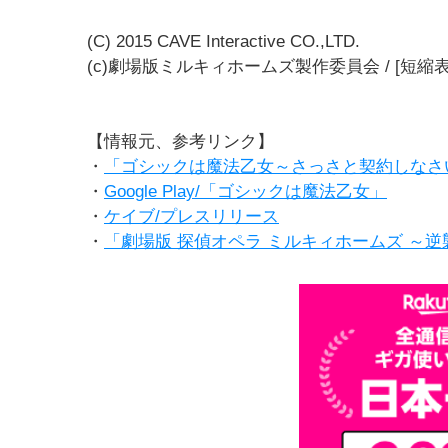
(C) 2015 CAVE Interactive CO.,LTD.
(c)劇場版ミルキィホームズ製作委員会 / [短縮表記
【情報元、参考リンク】
・
「ゴシックは魔法乙女～さっさと契約しなさ
・
Google Play/「ゴシックは魔法乙女」
・
ケイブ/プレスリリース
・
「劇場版 探偵オペラ ミルキィホームズ ～