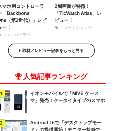
スマホ用コントローラ
2層画面が特徴！
ー「Backbone
「TicWatch Atlas」レ
One（第2世代）」レビ
ビュー！
ュー！
スマートウォッチ
コントローラー
取材／レビュー記事をもっと見る
人気記事ランキング
イオンモバイルで「MIVE ケース
1
マ」発売！ケータイタイプのスマホ
Android 16で「デスクトップモー
2
ド」の提供開始！モニター接続で