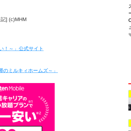
] (c)MHM
い！～」公式サイト
逆襲のミルキィホームズ～」