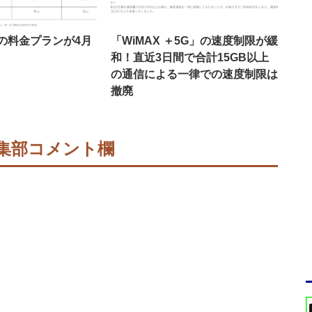
5Gの料金プランが4月
「WiMAX ＋5G」の速度制限が緩
！
和！直近3日間で合計15GB以上
の通信による一律での速度制限は
撤廃
集部コメント欄