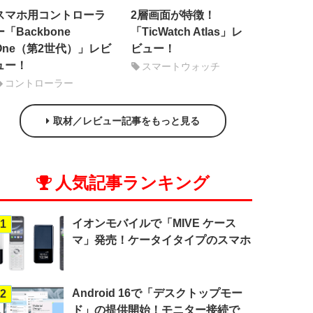
スマホ用コントローラ
2層画面が特徴！
ー「Backbone
「TicWatch Atlas」レ
One（第2世代）」レビ
ビュー！
ュー！
スマートウォッチ
コントローラー
取材／レビュー記事をもっと見る
人気記事ランキング
イオンモバイルで「MIVE ケース
1
マ」発売！ケータイタイプのスマホ
Android 16で「デスクトップモー
2
ド」の提供開始！モニター接続で