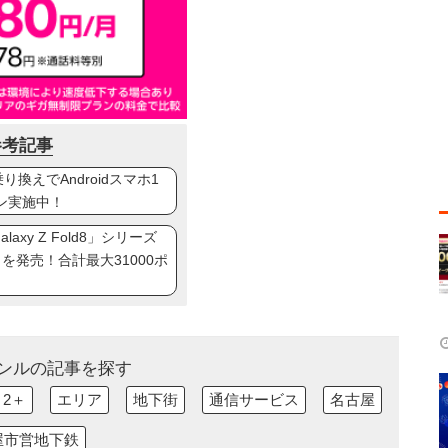
参考記事
換えでAndroidスマホ1
ン実施中！
axy Z Fold8」シリーズ
ip8」を発売！合計最大31000ポ
ンルの記事を探す
 2＋
エリア
地下街
通信サービス
名古屋
屋市営地下鉄