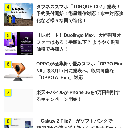
タフネススマホ「TORQUE G07」発表！
4
予約受付開始！衛星通信対応！水中対応強
化など様々な面で進化！
【レポート】Duolingo Max、大幅割引オ
5
ファーはある！半額以下？ ようやく割引
価格で再加入！
OPPOが極薄折り畳みスマホ「OPPO Find
6
N6」を3月17日に発表へ。収納可能な
「OPPO AI Pen」対応
楽天モバイルがiPhone 16を4万円割引す
7
るキャンペーン開始！
「Galazy Z Flip7」がソフトバンクで
8
35280円の値下げ！新トクするサポート＋