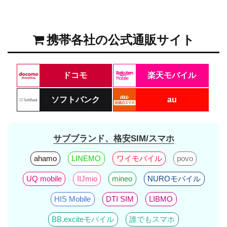
携帯各社の公式通販サイト
ドコモ
楽天モバイル
ソフトバンク
au
サブブランド、格安SIM/スマホ
ahamo
LINEMO
ワイモバイル
povo
UQ mobile
IIJmio
mineo
NUROモバイル
HIS Mobile
DTI SIM
LIBMO
BB.exciteモバイル
誰でもスマホ