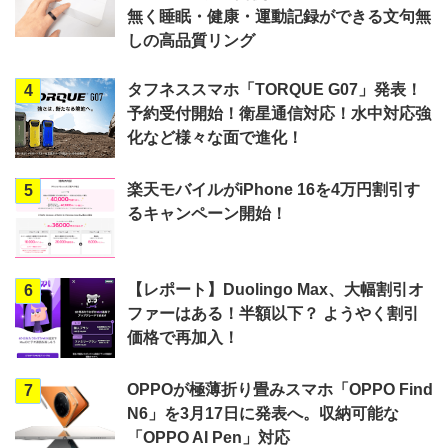
無く睡眠・健康・運動記録ができる文句無
しの高品質リング
タフネススマホ「TORQUE G07」発表！
4
予約受付開始！衛星通信対応！水中対応強
化など様々な面で進化！
楽天モバイルがiPhone 16を4万円割引す
5
るキャンペーン開始！
【レポート】Duolingo Max、大幅割引オ
6
ファーはある！半額以下？ ようやく割引
価格で再加入！
OPPOが極薄折り畳みスマホ「OPPO Find
7
N6」を3月17日に発表へ。収納可能な
「OPPO AI Pen」対応