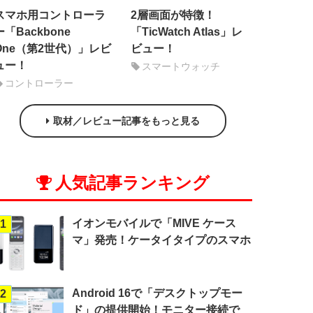
スマホ用コントローラ
2層画面が特徴！
ー「Backbone
「TicWatch Atlas」レ
One（第2世代）」レビ
ビュー！
ュー！
スマートウォッチ
コントローラー
取材／レビュー記事をもっと見る
人気記事ランキング
イオンモバイルで「MIVE ケース
1
マ」発売！ケータイタイプのスマホ
Android 16で「デスクトップモー
2
ド」の提供開始！モニター接続で