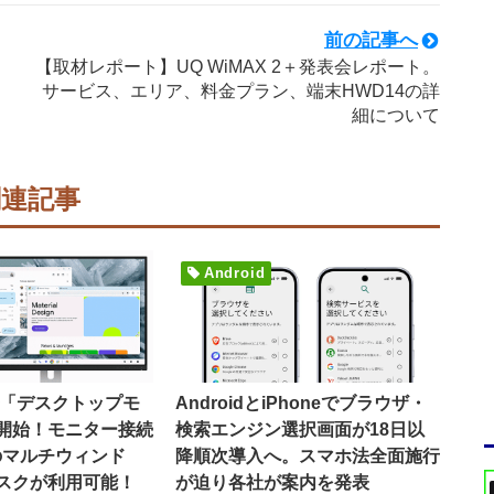
前の記事へ
フ
【取材レポート】UQ WiMAX 2＋発表会レポート。
サービス、エリア、料金プラン、端末HWD14の詳
細について
関連記事
Android
16で「デスクトップモ
AndroidとiPhoneでブラウザ・
開始！モニター接続
検索エンジン選択画面が18日以
のマルチウィンド
降順次導入へ。スマホ法全面施行
スクが利用可能！
が迫り各社が案内を発表