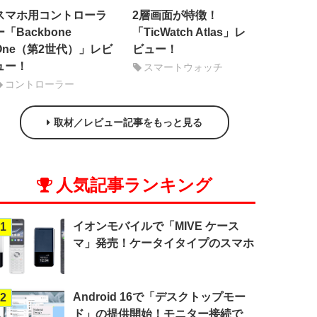
スマホ用コントローラ
2層画面が特徴！
ー「Backbone
「TicWatch Atlas」レ
One（第2世代）」レビ
ビュー！
ュー！
スマートウォッチ
コントローラー
取材／レビュー記事をもっと見る
人気記事ランキング
イオンモバイルで「MIVE ケース
1
マ」発売！ケータイタイプのスマホ
Android 16で「デスクトップモー
2
ド」の提供開始！モニター接続で