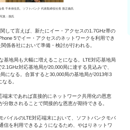
長 千本倖生氏、ソフトバンク 代表取締役社長 孫正義氏
写真：孫氏
5」に関して言えば、新たにイー・アクセスの1.7GHz帯の
Phone 5でイー・アクセスのネットワークを利用でき
めた関係各社において準備・検討が行われる。
な基地局も大幅に増えることになる。LTE対応基地局
.1GHz対応基地局が20,000局に達する見込みで、
0局になる。合算すると30,000局の基地局が2013年3
になる。
、対応端末であれば直接的にネットワーク共用化の恩恵
が分散されることで間接的な恩恵が期待できる。
モバイルのLTE対応端末において、ソフトバンクモバ
データ通信を利用できるようになるため、やはりネットワ