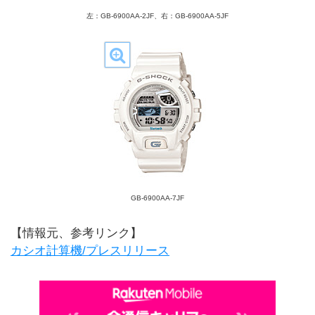
左：GB-6900AA-2JF、右：GB-6900AA-5JF
GB-6900AA-7JF
【情報元、参考リンク】
カシオ計算機/プレスリリース