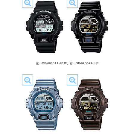
左：GB-6900AA-1BJF、右：GB-6900AA-1JF