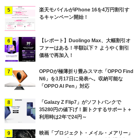
楽天モバイルがiPhone 16を4万円割引す
5
るキャンペーン開始！
【レポート】Duolingo Max、大幅割引オ
6
ファーはある！半額以下？ ようやく割引
価格で再加入！
OPPOが極薄折り畳みスマホ「OPPO Find
7
N6」を3月17日に発表へ。収納可能な
「OPPO AI Pen」対応
「Galazy Z Flip7」がソフトバンクで
8
35280円の値下げ！新トクするサポート＋
利用時は2年で24円～
映画「プロジェクト・メイル・メアリー」
9