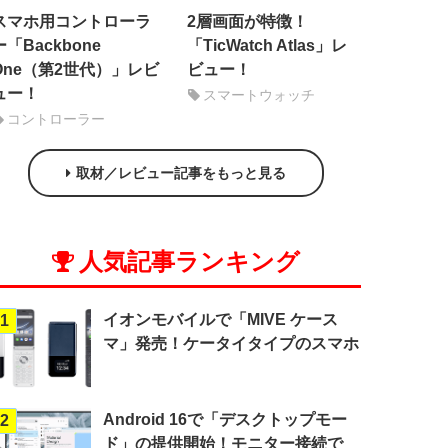
スマホ用コントローラ
2層画面が特徴！
ー「Backbone
「TicWatch Atlas」レ
One（第2世代）」レビ
ビュー！
ュー！
スマートウォッチ
コントローラー
取材／レビュー記事をもっと見る
人気記事ランキング
イオンモバイルで「MIVE ケース
1
マ」発売！ケータイタイプのスマホ
Android 16で「デスクトップモー
2
ド」の提供開始！モニター接続で