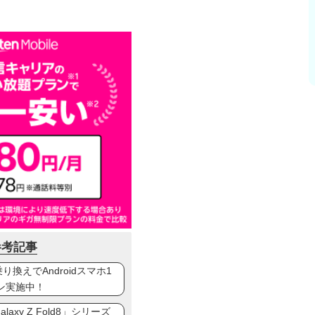
参考記事
換えでAndroidスマホ1
ン実施中！
axy Z Fold8」シリーズ