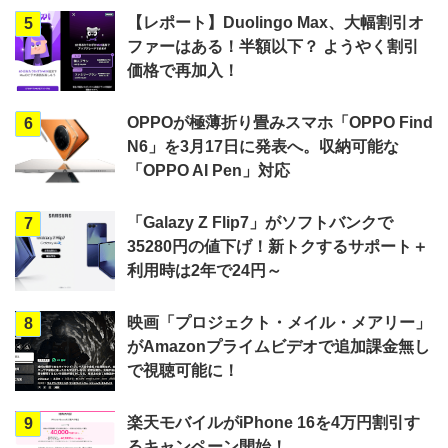
【レポート】Duolingo Max、大幅割引オ
5
ファーはある！半額以下？ ようやく割引
価格で再加入！
OPPOが極薄折り畳みスマホ「OPPO Find
6
N6」を3月17日に発表へ。収納可能な
「OPPO AI Pen」対応
「Galazy Z Flip7」がソフトバンクで
7
35280円の値下げ！新トクするサポート＋
利用時は2年で24円～
映画「プロジェクト・メイル・メアリー」
8
がAmazonプライムビデオで追加課金無し
で視聴可能に！
楽天モバイルがiPhone 16を4万円割引す
9
るキャンペーン開始！