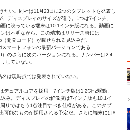
きたい。同社は11月23日に2つのタブレットを発表し
いるが、ディスプレイのサイズが違う。1つは7インチ、
動画に映っている端末は10.1インチ版になる。動画に
ョンは不明ながら、この端末はリリース時には
comb（開発コード）が載せられる見込みだ。
roidスマートフォンの最新バージョンである
rbread）のさらに次のバージョンになる。ナンバーは2.4
キリしていない。
製品名は現時点では発表されていない。
デュアルコアを採用。7インチ版は1.2GHz駆動、
見込み。ディスプレイの解像度は7インチ版も10.1イ
レイ周りではもう1点注目すべき仕様がある。このタブ
検出可能なものが採用される予定だ。さらに端末には6