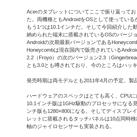
Acerのタブレットについてここで振り返ってお
た。両機種ともAndroidをOSとして使って
もう1つは10.1インチだ。そして今回紹介した
納められた端末に搭載されているOSのバージ
Androidの次期最新バージョンであるHoney
Honeycombは現在国内で販売されているAnd
2.2（Froyo）の次のバージョン2.3（Ginge
とも3.0とも噂されており、今のところはハッ
発売時期は両モデルとも2011年4月の予定。
ハードウェアのスペックはとても高く、CPUには
10.1インチ版は1GHz駆動のプロセッサになる
ンチ版も1280×800になる。そしてディスプ
レットに搭載されるタッチパネルは10点同時
軸のジャイロセンサーも実装される。