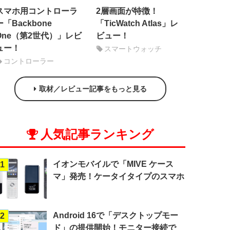
スマホ用コントローラ
2層画面が特徴！
ー「Backbone
「TicWatch Atlas」レ
One（第2世代）」レビ
ビュー！
ュー！
スマートウォッチ
コントローラー
取材／レビュー記事をもっと見る
人気記事ランキング
イオンモバイルで「MIVE ケース
1
マ」発売！ケータイタイプのスマホ
Android 16で「デスクトップモー
2
ド」の提供開始！モニター接続で