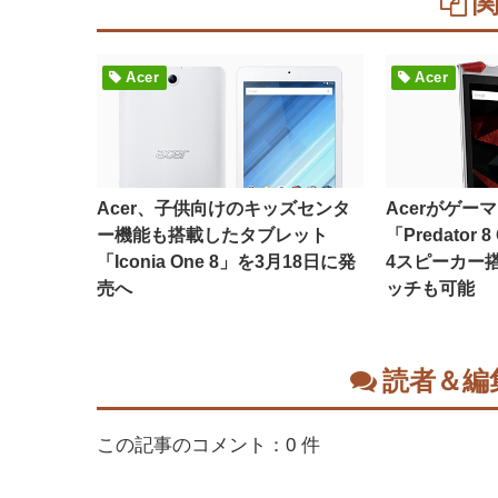
Acer
Acer
Acer、子供向けのキッズセンタ
Acerがゲー
ー機能も搭載したタブレット
「Predator 
「Iconia One 8」を3月18日に発
4スピーカー
売へ
ッチも可能
読者＆編
この記事のコメント：0 件