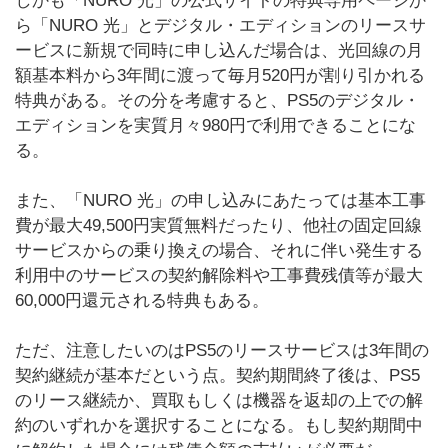
しかも「NURO 光」の公式サイトの特典専用ページか
ら「NURO 光」とデジタル・エディションのリースサ
ービスに新規で同時に申し込んだ場合は、光回線の月
額基本料から3年間に渡って毎月520円が割り引かれる
特典がある。その分を考慮すると、PS5のデジタル・
エディションを実質月々980円で利用できることにな
る。
また、「NURO 光」の申し込みにあたっては基本工事
費が最大49,500円実質無料だったり、他社の固定回線
サービスからの乗り換えの場合、それに伴い発生する
利用中のサービスの契約解除料や工事費残債等が最大
60,000円還元される特典もある。
ただ、注意したいのはPS5のリースサービスは3年間の
契約継続が基本だという点。契約期間終了後は、PS5
のリース継続か、買取もしくは機器を返却の上での解
約のいずれかを選択することになる。もし契約期間中