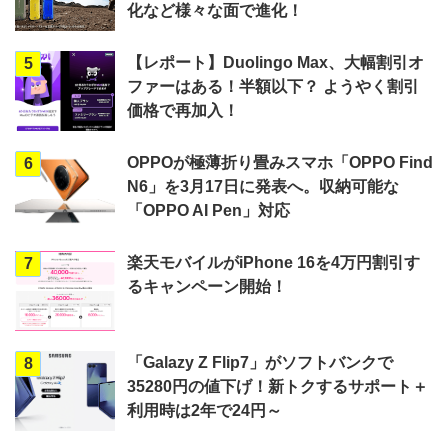
化など様々な面で進化！
【レポート】Duolingo Max、大幅割引オ
5
ファーはある！半額以下？ ようやく割引
価格で再加入！
OPPOが極薄折り畳みスマホ「OPPO Find
6
N6」を3月17日に発表へ。収納可能な
「OPPO AI Pen」対応
楽天モバイルがiPhone 16を4万円割引す
7
るキャンペーン開始！
「Galazy Z Flip7」がソフトバンクで
8
35280円の値下げ！新トクするサポート＋
利用時は2年で24円～