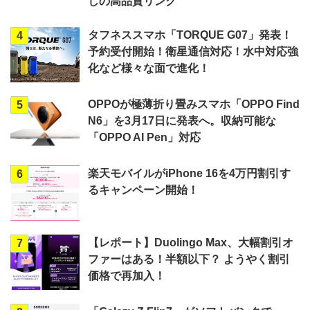
しの高品質リング
タフネススマホ「TORQUE G07」発表！
4
予約受付開始！衛星通信対応！水中対応強
化など様々な面で進化！
OPPOが極薄折り畳みスマホ「OPPO Find
5
N6」を3月17日に発表へ。収納可能な
「OPPO AI Pen」対応
楽天モバイルがiPhone 16を4万円割引す
6
るキャンペーン開始！
【レポート】Duolingo Max、大幅割引オ
7
ファーはある！半額以下？ ようやく割引
価格で再加入！