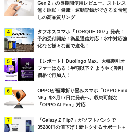
Gen 2」の長期間使用レビュー。ストレス
無く睡眠・健康・運動記録ができる文句無
しの高品質リング
タフネススマホ「TORQUE G07」発表！
4
予約受付開始！衛星通信対応！水中対応強
化など様々な面で進化！
【レポート】Duolingo Max、大幅割引オ
5
ファーはある！半額以下？ ようやく割引
価格で再加入！
OPPOが極薄折り畳みスマホ「OPPO Find
6
N6」を3月17日に発表へ。収納可能な
「OPPO AI Pen」対応
「Galazy Z Flip7」がソフトバンクで
7
35280円の値下げ！新トクするサポート＋